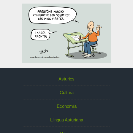
Asturies
Cultura
Economía
Llingua Asturiana