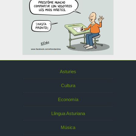
Asturies
Cultura
Economía
Llingua Asturiana
Música