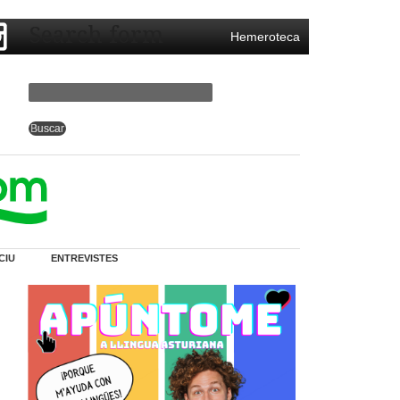
Search form
Hemeroteca
CIU
ENTREVISTES