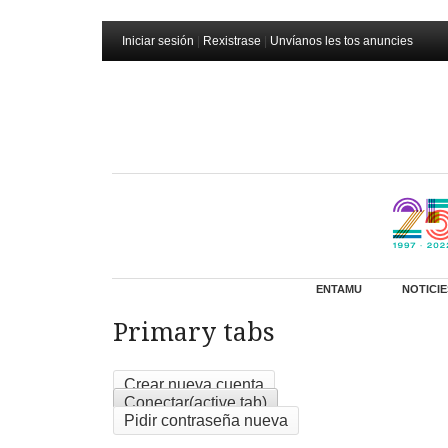
Iniciar sesión
|
Rexistrase
|
Unvíanos les tos anuncies
ENTAMU
NOTICIE
Primary tabs
Crear nueva cuenta
Conectar
(active tab)
Pidir contraseña nueva