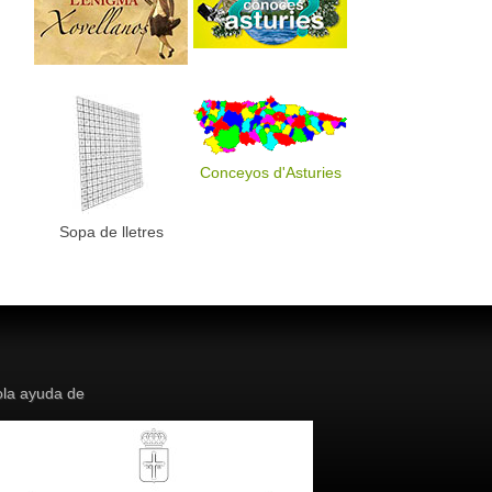
Conceyos d'Asturies
Sopa de lletres
la ayuda de