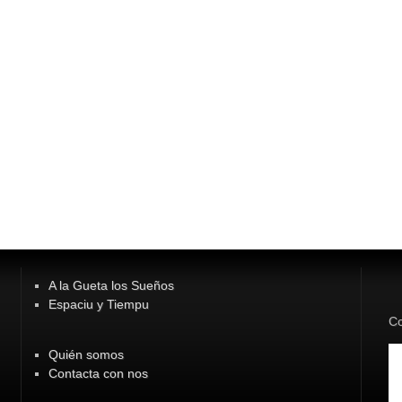
A la Gueta los Sueños
Espaciu y Tiempu
Co
Quién somos
Contacta con nos