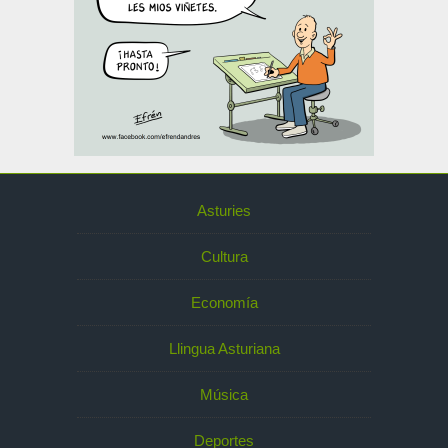
Asturies
Cultura
Economía
Llingua Asturiana
Música
Deportes