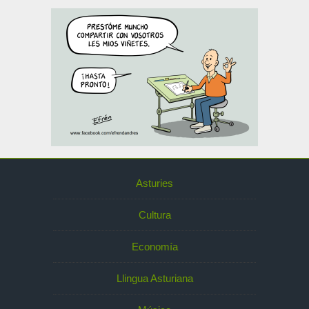
Asturies
Cultura
Economía
Llingua Asturiana