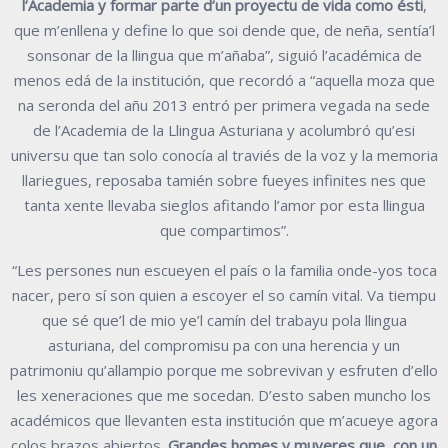
l’Academia y formar parte d’un proyectu de vida como ésti
,
que m’enllena y define lo que soi dende que, de neña, sentía’l
sonsonar de la llingua que m’añaba”, siguió l’académica de
menos edá de la institución, que recordó a “aquella moza que
na seronda del añu 2013 entró per primera vegada na sede
de l’Academia de la Llingua Asturiana y acolumbró qu’esi
universu que tan solo conocía al traviés de la voz y la memoria
llariegues, reposaba tamién sobre fueyes infinites nes que
tanta xente llevaba sieglos afitando l’amor por esta llingua
que compartimos”.
“Les persones nun escueyen el país o la familia onde-yos toca
nacer, pero sí son quien a escoyer el so camín vital. Va tiempu
que sé que’l de mio ye’l camín del trabayu pola llingua
asturiana, del compromisu pa con una herencia y un
patrimoniu qu’allampio porque me sobrevivan y esfruten d’ello
les xeneraciones que me socedan. D’esto saben muncho los
académicos que llevanten esta institución que m’acueye agora
colos brazos abiertos.
Grandes homes y muyeres que, con un