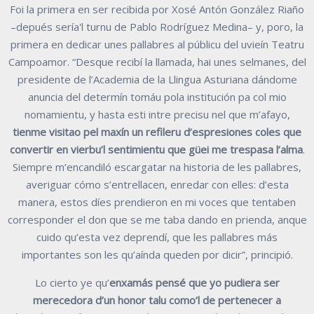
Foi la primera en ser recibida por Xosé Antón González Riaño
–depués sería'l turnu de Pablo Rodríguez Medina– y, poro, la
primera en dedicar unes pallabres al públicu del uvieín Teatru
Campoamor. “Desque recibí la llamada, hai unes selmanes, del
presidente de l’Academia de la Llingua Asturiana dándome
anuncia del determín tomáu pola institución pa col mio
nomamientu, y hasta esti intre precisu nel que m’afayo,
tienme visitao pel maxín un refileru d’espresiones coles que
convertir en vierbu’l sentimientu que güei me trespasa l’alma
.
Siempre m’encandiló escargatar na historia de les pallabres,
averiguar cómo s’entrellacen, enredar con elles: d’esta
manera, estos díes prendieron en mi voces que tentaben
corresponder el don que se me taba dando en prienda, anque
cuido qu’esta vez deprendí, que les pallabres más
importantes son les qu’aínda queden por dicir”, principió.
Lo cierto ye qu’
enxamás pensé que yo pudiera ser
merecedora d’un honor talu como’l de pertenecer a