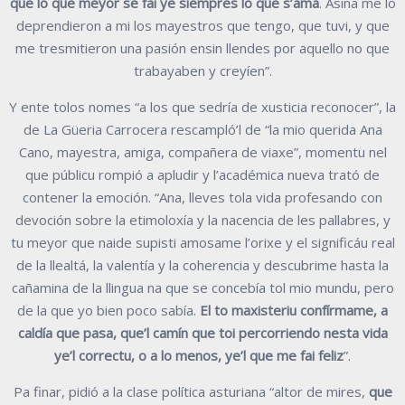
que lo que meyor se fai ye siempres lo que s’ama
. Asina me lo
deprendieron a mi los mayestros que tengo, que tuvi, y que
me tresmitieron una pasión ensin llendes por aquello no que
trabayaben y creyíen”.
Y ente tolos nomes “a los que sedría de xusticia reconocer”, la
de La Güeria Carrocera rescampló’l de “la mio querida Ana
Cano, mayestra, amiga, compañera de viaxe”, momentu nel
que públicu rompió a apludir y l’académica nueva trató de
contener la emoción. “Ana, lleves tola vida profesando con
devoción sobre la etimoloxía y la nacencia de les pallabres, y
tu meyor que naide supisti amosame l’orixe y el significáu real
de la llealtá, la valentía y la coherencia y descubrime hasta la
cañamina de la llingua na que se concebía tol mio mundu, pero
de la que yo bien poco sabía.
El to maxisteriu confírmame, a
caldía que pasa, que’l camín que toi percorriendo nesta vida
ye’l correctu, o a lo menos, ye’l que me fai feliz
”.
Pa finar, pidió a la clase política asturiana “altor de mires,
que