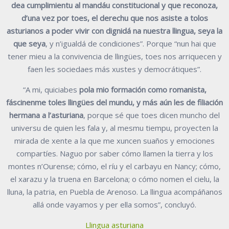
dea cumplimientu al mandáu constitucional y que reconoza,
d’una vez por toes, el derechu que nos asiste a tolos
asturianos a poder vivir con dignidá na nuestra llingua, seya la
que seya
, y n’igualdá de condiciones”. Porque “nun hai que
tener mieu a la convivencia de llingües, toes nos arriquecen y
faen les sociedaes más xustes y democrátiques”.
“A mi, quiciabes
pola mio formación como romanista,
fáscinenme toles llingües del mundu, y más aún les de filiación
hermana a l’asturiana
, porque sé que toes dicen muncho del
universu de quien les fala y, al mesmu tiempu, proyecten la
mirada de xente a la que me xuncen suaños y emociones
compartíes. Naguo por saber cómo llamen la tierra y los
montes n’Ourense; cómo, el ríu y el carbayu en Nancy; cómo,
el xarazu y la truena en Barcelona; o cómo nomen el cielu, la
lluna, la patria, en Puebla de Arenoso. La llingua acompáñanos
allá onde vayamos y per ella somos”, concluyó.
Llingua asturiana