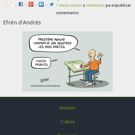
Inicie sesión
o
rexístrese
pa espublizar
comentarios
Efrén d'Andrés
Asturies
Cultura