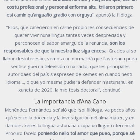
costu profesional y personal enforma altu, trillaron primero
esi camín qu’anguaño gradio con orguyu
”, apuntó la filóloga.
“Ellos, que carecieron en carne propio les consecuencies de
querer vivir nuna llingua tantes veces despreciada y
perconocen el sabor amargu de la renuncia,
son los
responsables de que la nuestra lluz siga ences
a. Gracies al so
llabor desinteresáu, vemos con normalidá que l’asturianu puea
sentise güei na televisión o na radio, que les principales
autoridaes del país s’espresen de xemes en cuando nesti
idioma…, o que yo mesma pudiera defender n’asturianu, en
xunetu de 2020, la mio tesis doctoral”, continuó.
La importancia d’Ana Cano
Menéndez Fernández señaló que “soi filóloga, va pocos años
qu’exerzo la docencia y la investigación nel alma máter, y en
dambes xeres la llingua asturiana ocupa un llugar referencial.
Procuro facelo
poniendo nello tol amor que pueo, porque sé