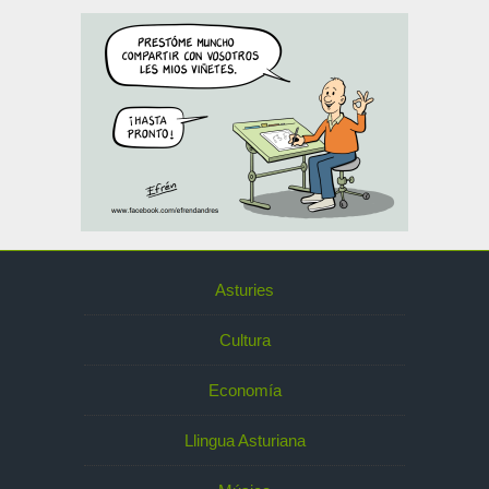
Asturies
Cultura
Economía
Llingua Asturiana