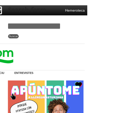
Search form
Hemeroteca
CIU
ENTREVISTES