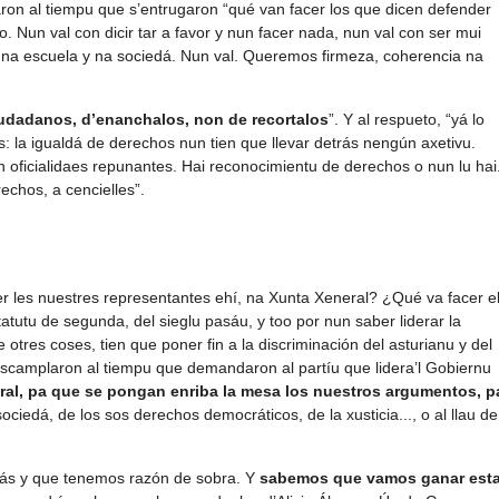
aron al tiempu que s’entrugaron “qué van facer los que dicen defender
o. Nun val con dicir tar a favor y nun facer nada, nun val con ser mui
, na escuela y na sociedá. Nun val. Queremos firmeza, coherencia na
iudadanos, d’enanchalos, non de recortalos
”. Y al respueto, “yá lo
 la igualdá de derechos nun tien que llevar detrás nengún axetivu.
in oficialidaes repunantes. Hai reconocimientu de derechos o nun lu hai
hos, a cencielles”.
er les nuestres representantes ehí, na Xunta Xeneral? ¿Qué va facer e
tutu de segunda, del sieglu pasáu, y too por nun saber liderar la
tres coses, tien que poner fin a la discriminación del asturianu y del
rescamplaron al tiempu que demandaron al partíu que lidera’l Gobiernu
ral, pa que se pongan enriba la mesa los nuestros argumentos, p
a sociedá, de los sos derechos democráticos, de la xusticia..., o al llau de
ás y que tenemos razón de sobra. Y
sabemos que vamos ganar est