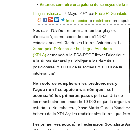
Asturies.com ufre una galería de semeyes de la ma
|
Llingua asturiana
4 Mayu, 2024
por
Pablo R. Guardado
Inicie sesión
o
rexístrese
pa espubl
Nes cais d’Uviéu tornaron a retumbar glayíos
d’oficialidá, como asocede dende’l 1987
coincidiendo col Día de les Lletres Asturianes. La
Xunta pola Defensa de la Llingua Asturiana
(XDLA)
demandó a la FSA-PSOE llevar l’alderique
a la Xunta Xeneral pa “obligar a los demás a
posicionase: o al llau de la sociedá o al llau de la
intolerancia”.
Non sólo se cumplieron les predicciones y
l’agua nun fixo apaición, sinón que’l sol
acompañó los primeros pasos
pela cai Uría de
los manifestantes –más de 10.000 según la organizaci
asturiano. Na cabecera, Xosé María García Sánchez '
baberu de la XDLA y les tradicionales lletres que forma
Per primer vez acudió la Federación Socialista 