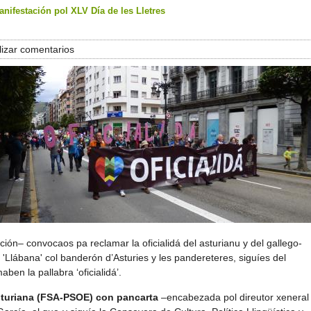
nifestación pol XLV Día de les Lletres
izar comentarios
ón– convocaos pa reclamar la oficialidá del asturianu y del gallego-
Llábana' col banderón d’Asturies y les pandereteres, siguíes del
ben la pallabra ‘oficialidá’.
Asturiana (FSA-PSOE) con pancarta
–encabezada pol direutor xeneral