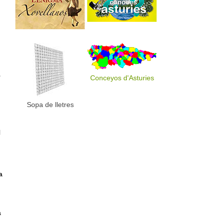
.
Conceyos d'Asturies
Sopa de lletres
l
a
a