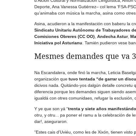
d’Aición Cultural y Normalización Llingüística, Antón 
Deporte, Ana Vanessa Gutiérrez– col lema ‘FSA-PSOE 
qu’animaba con música la marcha, asina como otres
Asina, acudieron a la manifestación con baberu la c
Sindicatu Unitariu Autónomu de Trabayadores d
Comisiones Obreres (CC OO)
,
Andecha Astur
,
Ma
Iniciativa pol Asturianu
. Tamién pudieron vese ban
Mesmes demandes que va 3
Na Escandalera, onde finó la marcha, Leticia Baselg
organización que
tuvo tentada “de garrar un discu
dicivos nada. Quitándo-yos dalgún detalle concretu q
diferencia porque les demandes siguen siendo asemey
igualdá con otres comunidaes, refugar la esclusión, d
Y ye que son yá “
trenta y siete años manifestán
otru, y otru... pa poner el ramu a la celebración de
dar!, aseguraron.
“Estes cais d’Uviéu, como les de Xixón, tienen visto