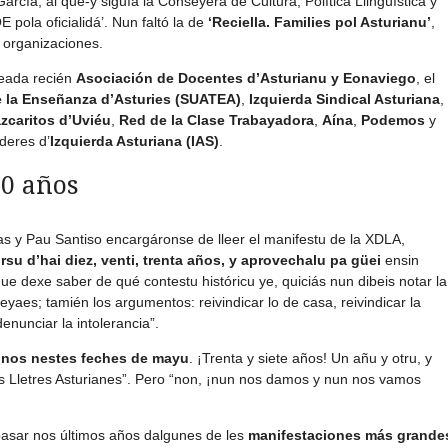
García, al que-y siguía la Conseyera de Cultura, Política Llingüística y
pola oficialidá’. Nun faltó la de
‘Reciella. Families pol Asturianu’
,
 organizaciones.
reada recién
Asociación de Docentes d’Asturianu y Eonaviego
, el
e la Enseñanza d’Asturies (SUATEA)
,
Izquierda Sindical Asturiana
,
zcaritos d’Uviéu
,
Red de la Clase Trabayadora
,
Aína
,
Podemos
y
deres d’
Izquierda Asturiana (IAS)
.
0 años
as y Pau Santiso encargáronse de lleer el manifestu de la XDLA,
rsu d’hai diez, venti, trenta años, y aprovechalu pa güei
ensin
ue dexe saber de qué contestu históricu ye, quiciás nun dibeis notar la
aes; tamién los argumentos: reivindicar lo de casa, reivindicar la
enunciar la intolerancia”.
donos nestes feches de mayu
. ¡Trenta y siete años! Un añu y otru, y
 les Lletres Asturianes”. Pero “non, ¡nun nos damos y nun nos vamos
 pasar nos últimos años dalgunes de les
manifestaciones más grande