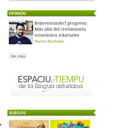
OPINIÓN
Reinventando'l progresu:
Más allá del crecimientu
económicu n'Asturies
Nacho Berdiales
Ver más
XUEGOS
s