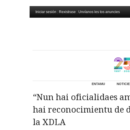
Iniciar sesión
|
Rexistrase
|
Unvíanos les tos anuncies
ENTAMU
NOTICIE
“Nun hai oficialidaes a
hai reconocimientu de d
la XDLA