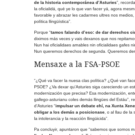
de la historia contemporánea d’Asturies
”, record
la oficialidá, qué ye lo que van facer yá, agora mesm
favorable y abrazar les cadarmes ultres nos medios
política llingüística”.
Porque “
tamos falando d’eso: de dar derechos c
diximos más veces y vais dexanos que nos repitamos:
Nun hai oficialidaes amables nin oficialidaes gafes n
Nun queremos derechos de segunda. Queremos derec
Mensaxe a la FSA-PSOE
“¿Qué va facer la nuesa clas política? ¿Qué van fac
PSOE? ¿Va dexar qu'Asturies siga careciendo un esta
modernización que precisa? Esa modernización, ente o
gallego-asturianu coles demás llingües del Estáu”, 
d’Asturies “
impulsar un debate ehí, na Xunta Xene
obligar a los demás a posicionase
, o al llau de l
la intolerancia y la reacción llingüicida”.
Pa concluyir, apuntaron que “sabemos que somos m