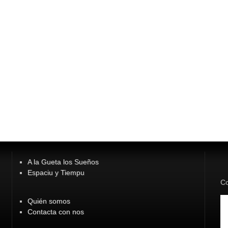
A la Gueta los Sueños
Espaciu y Tiempu
Co
Quién somos
Contacta con nos