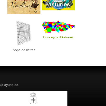
Conceyos d'Asturies
Sopa de lletres
la ayuda de