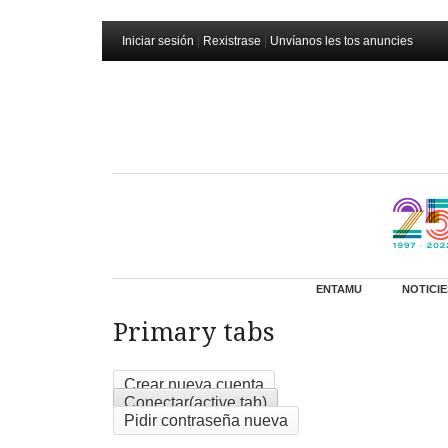
Iniciar sesión
|
Rexistrase
|
Unvíanos les tos anuncies
ENTAMU
NOTICIE
Primary tabs
Crear nueva cuenta
Conectar
(active tab)
Pidir contraseña nueva