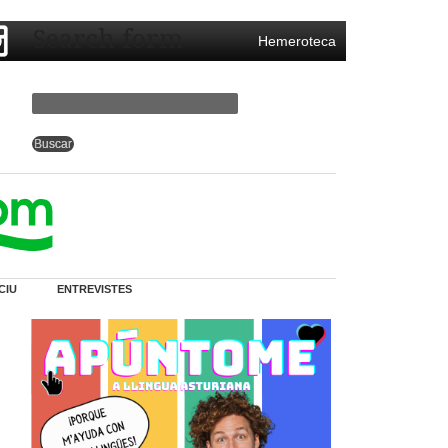
Search form
Hemeroteca
CIU
ENTREVISTES