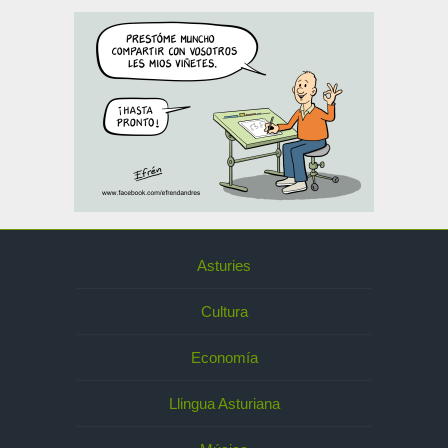
Asturies
Cultura
Economía
Llingua Asturiana