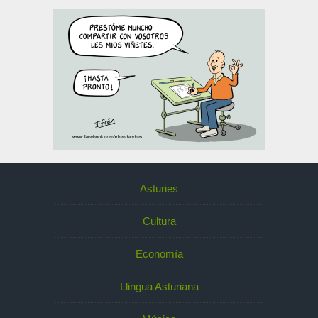
Asturies
Cultura
Economía
Llingua Asturiana