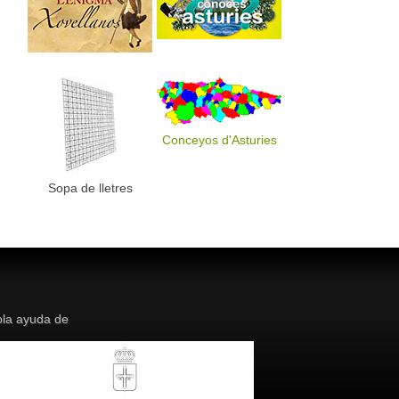
Conceyos d'Asturies
Sopa de lletres
la ayuda de