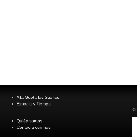
A la Gueta los Sueños
Espaciu y Tiempu
Co
Quién somos
Contacta con nos