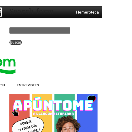
Search form
Hemeroteca
CIU
ENTREVISTES