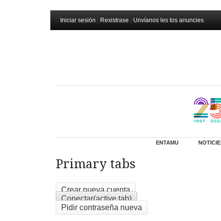
Iniciar sesión
|
Rexistrase
|
Unvíanos les tos anuncies
ENTAMU
NOTICIE
Primary tabs
Crear nueva cuenta
Conectar
(active tab)
Pidir contraseña nueva