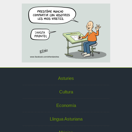
Asturies
Cultura
Economía
Llingua Asturiana