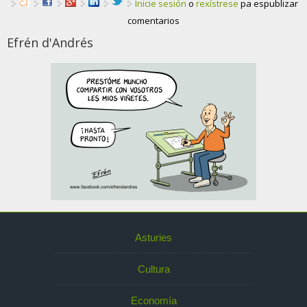
Inicie sesión
o
rexístrese
pa espublizar
comentarios
Efrén d'Andrés
Asturies
Cultura
Economía