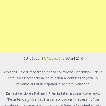
Unviáu por
E.P. / Redacción
el 6 Abril, 2010
Aminetu Haidar mostróse crítica col "silenciu permisivu" de la
comunidá internacional en relación al conflictu saḥaraui y
reclamó al Estáu español la so "intervención".
En recibiendo en Palma'l I Premiu Internacional Xovellanos
'Resistencia y llibertá', Haidar solicitó un "mecanismu" pa
protexer los derechos humanos nel Saḥara Occidental, dao