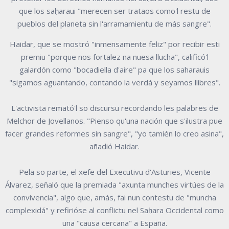
que los saḥaraui "merecen ser trataos como'l restu de
pueblos del planeta sin l'arramamientu de más sangre".
Haidar, que se mostró "inmensamente feliz" por recibir esti
premiu "porque nos fortalez na nuesa llucha", calificó'l
galardón como "bocadiella d'aire" pa que los saharauis
"sigamos aguantando, contando la verdá y seyamos llibres".
L'activista remató'l so discursu recordando les palabres de
Melchor de Jovellanos. "Pienso qu'una nación que s'ilustra pue
facer grandes reformes sin sangre", "yo tamién lo creo asina",
añadió Haidar.
Pela so parte, el xefe del Executivu d'Asturies, Vicente
Álvarez, señaló que la premiada "axunta munches virtúes de la
convivencia", algo que, amás, fai nun contestu de "muncha
complexidá" y refirióse al conflictu nel Saḥara Occidental como
una "causa cercana" a España.