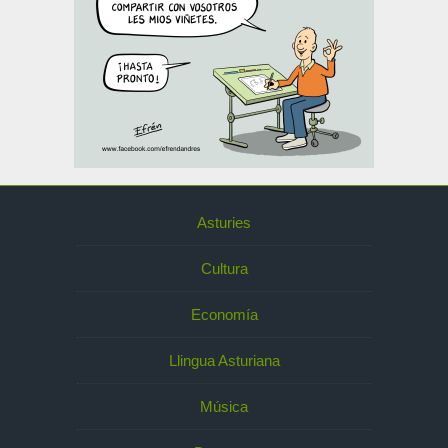
Asturies
Cultura
Economía
Llingua Asturiana
Música