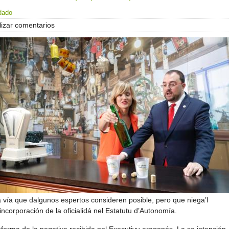
dado
izar comentarios
a vía que dalgunos espertos consideren posible, pero que niega’l
incorporación de la oficialidá nel Estatutu d’Autonomía.
nforma de la negativa recibida pol Executivu aragonés. La so intención