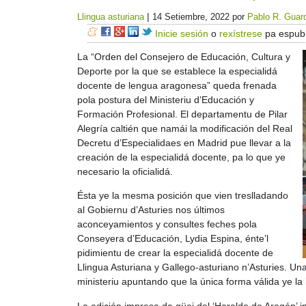
|
Llingua asturiana
14 Setiembre, 2022
por
Pablo R. Guar
Inicie sesión
o
rexístrese
pa espubl
La “Orden del Consejero de Educación, Cultura y
Deporte por la que se establece la especialidá
docente de lengua aragonesa” queda frenada
pola postura del Ministeriu d’Educación y
Formación Profesional. El departamentu de Pilar
Alegría caltién que namái la modificación del Real
Decretu d’Especialidaes en Madrid pue llevar a la
creación de la especialidá docente, pa lo que ye
necesario la oficialidá.
Ésta ye la mesma posición que vien treslladando
al Gobiernu d’Asturies nos últimos
aconceyamientos y consultes feches pola
Conseyera d’Educación, Lydia Espina, énte’l
pidimientu de crear la especialidá docente de
Llingua Asturiana y Gallego-asturiano n’Asturies. Un
ministeriu apuntando que la única forma válida ye la 
La edición impresa de güei del ‘Heraldo de Aragón’ i