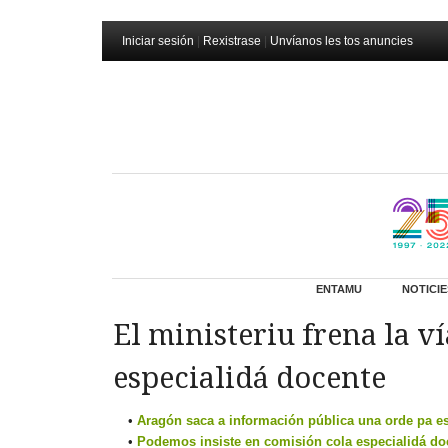
Iniciar sesión
|
Rexistrase
|
Unvíanos les tos anuncies
ENTAMU
NOTICIE
El ministeriu frena la v
especialidá docente
Aragón saca a información pública una orde pa es
Podemos insiste en comisión cola especialidá doce