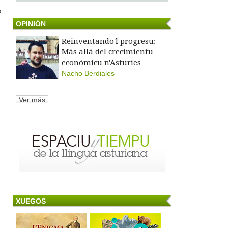
s
OPINIÓN
Reinventando'l progresu:
Más allá del crecimientu
económicu n'Asturies
Nacho Berdiales
Ver más
XUEGOS