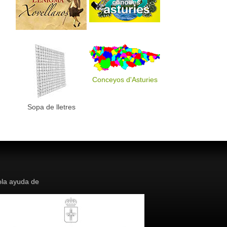
Conceyos d'Asturies
Sopa de lletres
la ayuda de