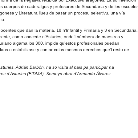
os cuerpos de caderalgos y profesores de Secundaria y de les escuele
gonesa y Literatura llueu de pasar un procesu seleutivu, una vía
iu.
ocentes que dan la materia, 18 n’Infantil y Primaria y 3 en Secundaria,
 docente, como asocede n’Asturies, onde’l númberu de maestros y
uriano algama los 300, impide qu'estos profesionales puedan
llaos o estabilizase y contar colos mesmos derechos que’l restu de
sturies, Adrián Barbón, na so visita al país pa participar na
tres d'Asturies (FIDMA). Semeya obra d'Armando Álvarez.