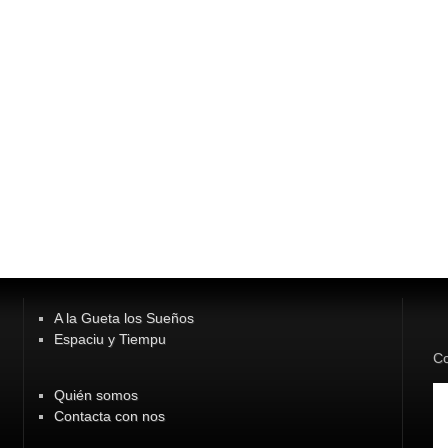
A la Gueta los Sueños
Espaciu y Tiempu
Co
Quién somos
Contacta con nos