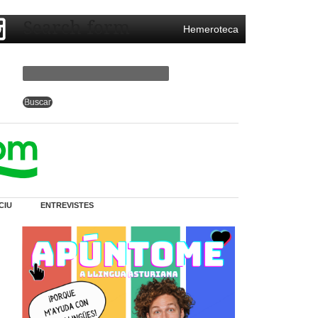
Search form
Hemeroteca
CIU
ENTREVISTES