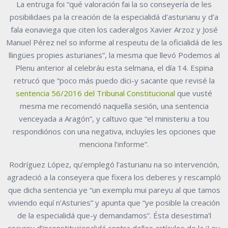
La entruga foi “qué valoración fai la so conseyería de les
posibilidaes pa la creación de la especialidá d’asturianu y d’a
fala eonaviega que citen los caderalgos Xavier Arzoz y José
Manuel Pérez nel so informe al respeutu de la oficialidá de les
llingües propies asturianes”, la mesma que llevó Podemos al
Plenu anterior al celebráu esta selmana, el día 14. Espina
retrucó que “poco más puedo dici-y sacante que revisé la
sentencia 56/2016 del Tribunal Constitucional
que vusté
mesma me recomendó naquella sesión, una sentencia
venceyada a Aragón”, y caltuvo que “el ministeriu a tou
respondiónos con una negativa, incluyíes les opciones que
menciona l’informe”.
Rodríguez López, qu’emplegó l’asturianu na so intervención,
agradeció a la conseyera que fixera los deberes y rescampló
que dicha sentencia ye “un exemplu mui pareyu al que tamos
viviendo equí n’Asturies” y apunta que “ye posible la creación
de la especialidá que-y demandamos”. Ésta desestima’l