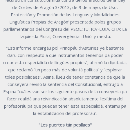
recursu d’inconstitucionalidá contra dellos artículos de la 'Ley
de Cortes de Aragón 3/2013, de 9 de mayo, de Uso,
Protección y Promoción de las Lenguas y Modalidades
Lingüística Propias de Aragón' presentada polos grupos
parllamentarios del Congresu del PSOE; IU, ICV-EUIA, CHA: La
Izquierda Plural; Convergència i Unió; y mestu.
“Esti informe encargáu pol Principáu d’Asturies ye bastante
claru con respeuto a qué instrumentos tenemos pa poder
crear esta especialidá de llingües propies”, afirmó la diputada,
que reclamó “un poco más de voluntá política” y “esplorar
toles posibilidaes”. Asina, llueu de tener constancia de que la
conseyera revisó la sentencia del Consitucional, entrugó a
Espina “cuáles van ser los siguiente pasos de la conseyería pa
facer realidá una reivindicación absolutamente llexítima del
profesoráu pa que puedan tener esta especialidá, entamu pa
la estabilización del profesoráu”.
"Les puertes tán pesllaes"