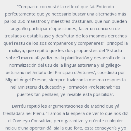
“Comparto con vusté la reflexó que fai. Entiendo
perfeutamente que ye necesario buscar una alternativa más
pa los 250 maestros y maestres d’asturianu que nun pueden
anguaño participar n’oposiciones, facer un concursu de
tresllaos o estabilizase y desfrutar de los mesmos derechos
que’l restu de los sos compañeros y compañeres”, principió la
maliaya, que repitió que les dos propuestes del ‘Estudiu
sobre'l marcu afayadizu pa la planificación y desarrollu de la
normalización del usu de la llingua asturiana y el gallego-
asturianu nel ámbitu del Principáu d'Asturies’, coordináu por
Miguel Ángel Presno, siempre tuvieron la mesma respuesta
nel Ministeriu d’Educación y Formación Profesional: “les
puertes tán pesllaes; ye inviable esta posibilidá”.
Darréu repitió les argumentaciones de Madrid que yá
treslladara nel Plenu. “Tamos a la espera de ver lo que nos diz
el Conseyu Consultivu, pero garantizo-y qu’ente cualquier
indiciu d’una oportunidá, sía la que fore, esta conseyería y yo