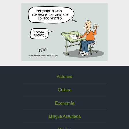
Asturies
Cultura
Economía
Llingua Asturiana