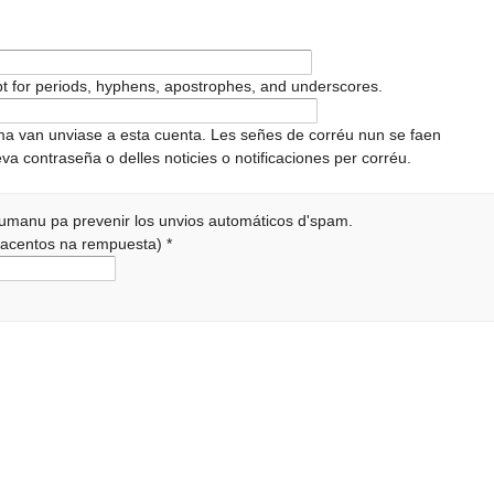
pt for periods, hyphens, apostrophes, and underscores.
ema van unviase a esta cuenta. Les señes de corréu nun se faen
va contraseña o delles noticies o notificaciones per corréu.
 humanu pa prevenir los unvios automáticos d'spam.
r acentos na rempuesta)
*