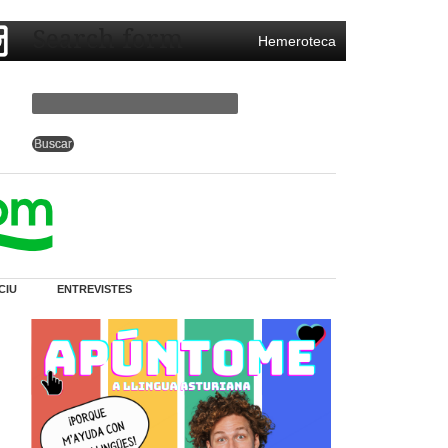
Search form
Hemeroteca
CIU
ENTREVISTES