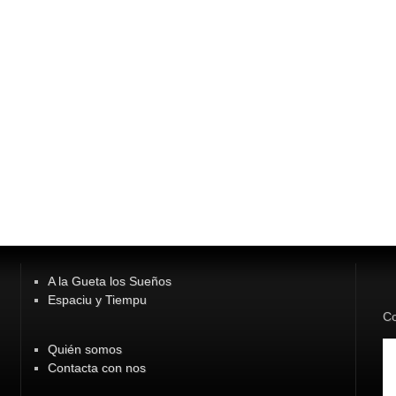
A la Gueta los Sueños
Espaciu y Tiempu
Co
Quién somos
Contacta con nos