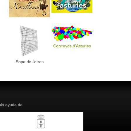
Conceyos d'Asturies
Sopa de lletres
la ayuda de