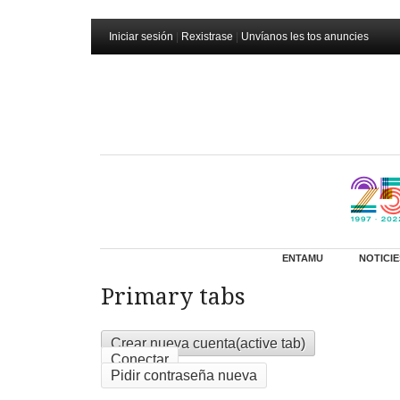
Iniciar sesión
|
Rexistrase
|
Unvíanos les tos anuncies
ENTAMU
NOTICIE
Primary tabs
Crear nueva cuenta
(active tab)
Conectar
Pidir contraseña nueva