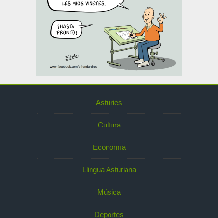
Asturies
Cultura
Economía
Llingua Asturiana
Música
Deportes