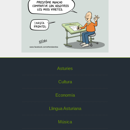
Asturies
Cultura
Economía
Llingua Asturiana
Música