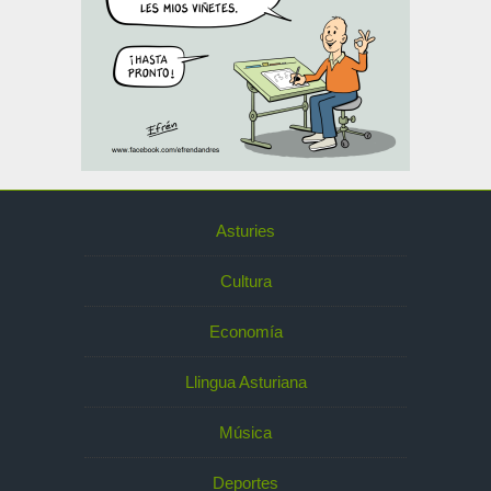
Asturies
Cultura
Economía
Llingua Asturiana
Música
Deportes