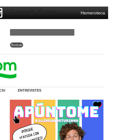
Search form
Hemeroteca
CIU
ENTREVISTES