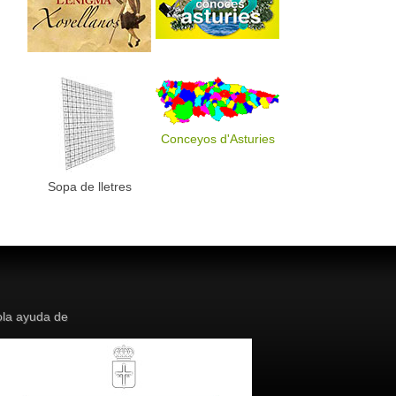
Conceyos d'Asturies
Sopa de lletres
la ayuda de