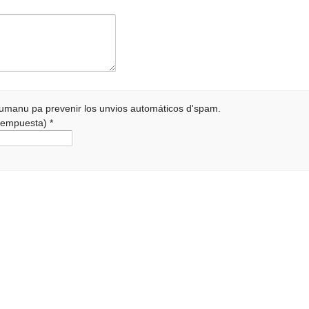
 humanu pa prevenir los unvios automáticos d'spam.
a rempuesta)
*