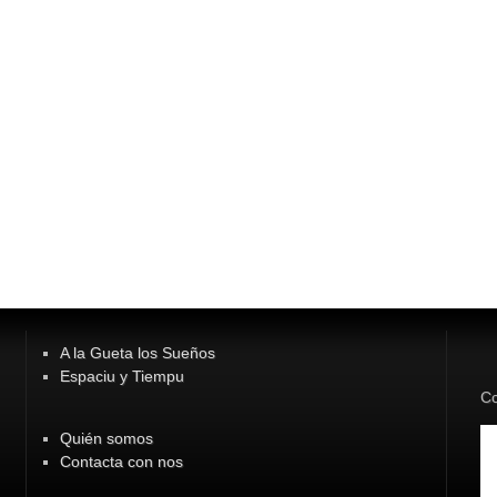
A la Gueta los Sueños
Espaciu y Tiempu
Co
Quién somos
Contacta con nos