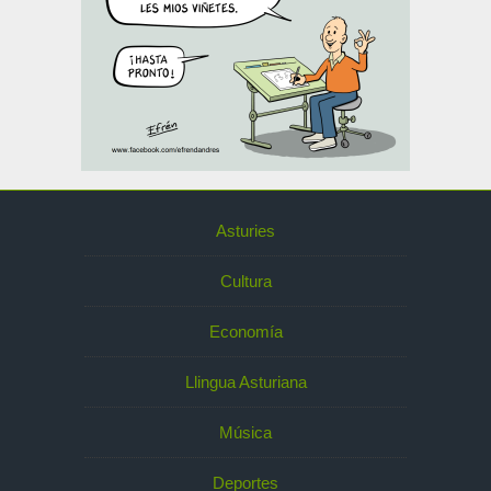
Asturies
Cultura
Economía
Llingua Asturiana
Música
Deportes