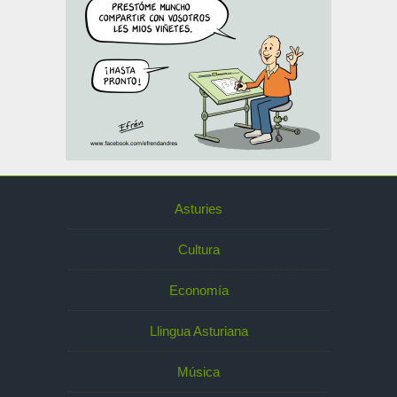
Asturies
Cultura
Economía
Llingua Asturiana
Música