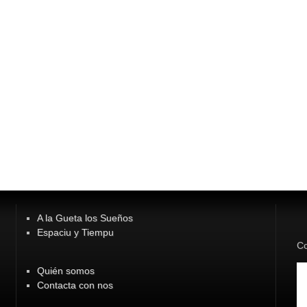
A la Gueta los Sueños
Espaciu y Tiempu
Co
Quién somos
Contacta con nos