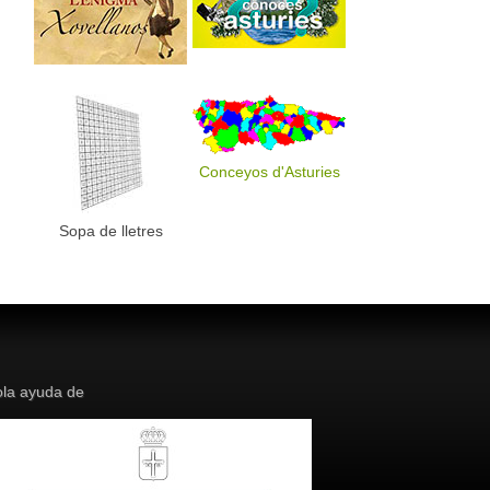
Conceyos d'Asturies
Sopa de lletres
la ayuda de