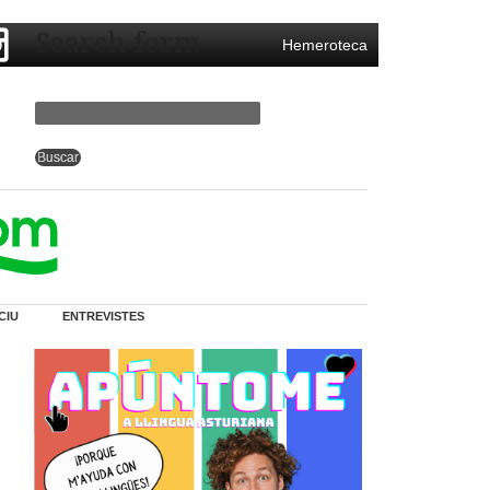
Search form
Hemeroteca
CIU
ENTREVISTES