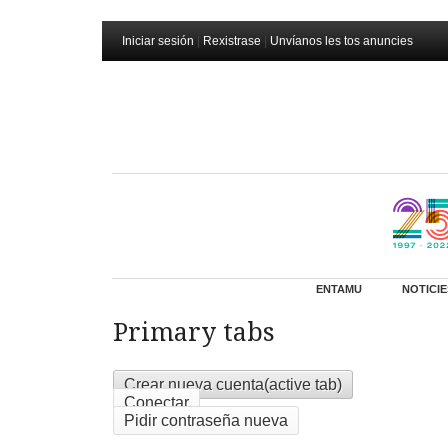
Iniciar sesión
|
Rexistrase
|
Unvíanos les tos anuncies
ENTAMU
NOTICIE
Primary tabs
Crear nueva cuenta
(active tab)
Conectar
Pidir contraseña nueva