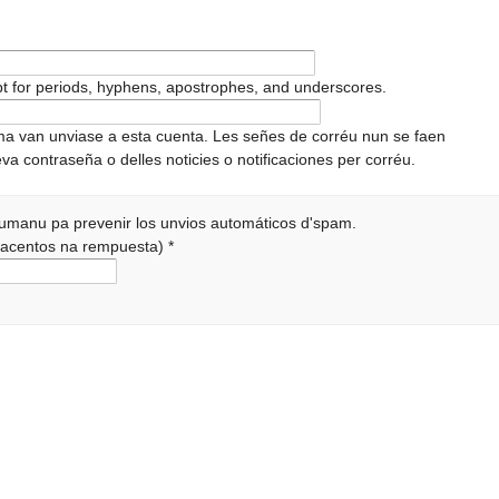
pt for periods, hyphens, apostrophes, and underscores.
ema van unviase a esta cuenta. Les señes de corréu nun se faen
va contraseña o delles noticies o notificaciones per corréu.
 humanu pa prevenir los unvios automáticos d'spam.
r acentos na rempuesta)
*