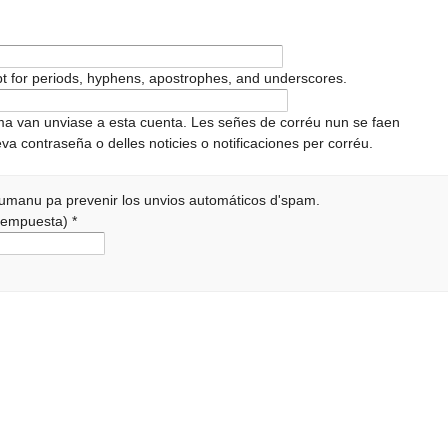
pt for periods, hyphens, apostrophes, and underscores.
ema van unviase a esta cuenta. Les señes de corréu nun se faen
va contraseña o delles noticies o notificaciones per corréu.
 humanu pa prevenir los unvios automáticos d'spam.
a rempuesta)
*