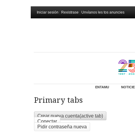
Iniciar sesión
|
Rexistrase
|
Unvíanos les tos anuncies
ENTAMU
NOTICIE
Primary tabs
Crear nueva cuenta
(active tab)
Conectar
Pidir contraseña nueva