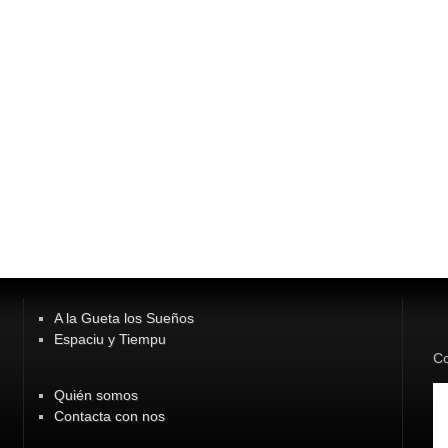
A la Gueta los Sueños
Espaciu y Tiempu
Co
Quién somos
Contacta con nos