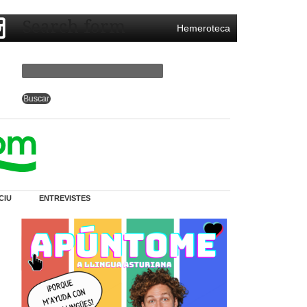
Search form
Hemeroteca
CIU
ENTREVISTES