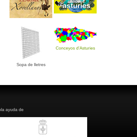
Conceyos d'Asturies
Sopa de lletres
la ayuda de