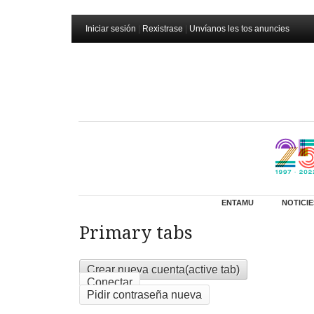
Iniciar sesión
|
Rexistrase
|
Unvíanos les tos anuncies
ENTAMU
NOTICIE
Primary tabs
Crear nueva cuenta
(active tab)
Conectar
Pidir contraseña nueva