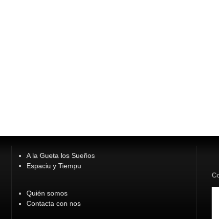
A la Gueta los Sueños
Espaciu y Tiempu
Co
Quién somos
Contacta con nos