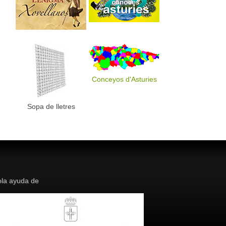
Conceyos d'Asturies
Sopa de lletres
la ayuda de