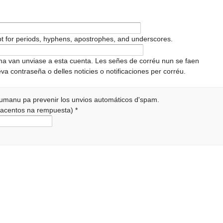
pt for periods, hyphens, apostrophes, and underscores.
ema van unviase a esta cuenta. Les señes de corréu nun se faen
va contraseña o delles noticies o notificaciones per corréu.
 humanu pa prevenir los unvios automáticos d'spam.
r acentos na rempuesta)
*