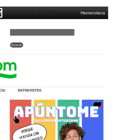
Search form
Hemeroteca
CIU
ENTREVISTES