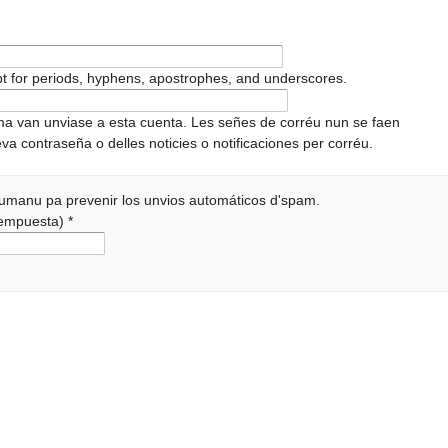
pt for periods, hyphens, apostrophes, and underscores.
ema van unviase a esta cuenta. Les señes de corréu nun se faen
va contraseña o delles noticies o notificaciones per corréu.
 humanu pa prevenir los unvios automáticos d'spam.
 rempuesta)
*