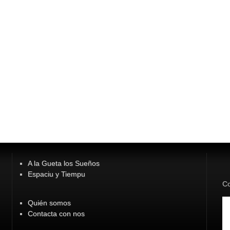
A la Gueta los Sueños
Espaciu y Tiempu
Co
Quién somos
Contacta con nos