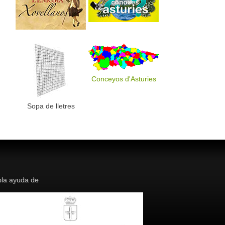
Conceyos d'Asturies
Sopa de lletres
la ayuda de