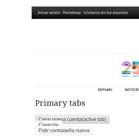
Iniciar sesión
|
Rexistrase
|
Unvíanos les tos anuncies
ENTAMU
NOTICIE
Primary tabs
Crear nueva cuenta
(active tab)
Conectar
Pidir contraseña nueva