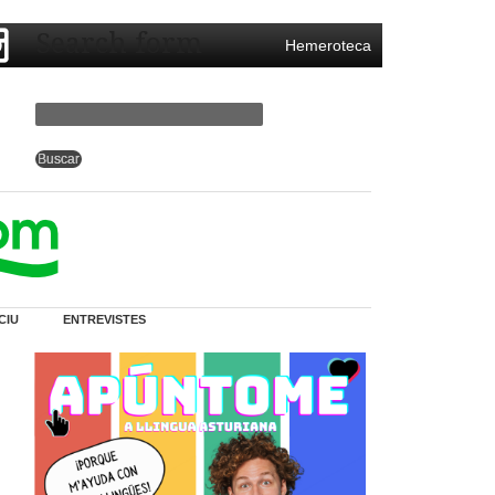
Search form
Hemeroteca
CIU
ENTREVISTES