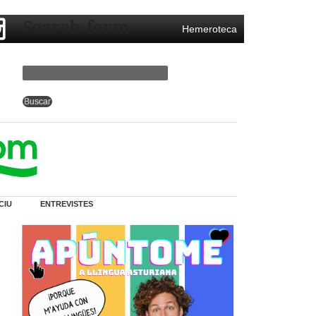
Search form
Hemeroteca
CIU
ENTREVISTES