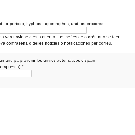
pt for periods, hyphens, apostrophes, and underscores.
ema van unviase a esta cuenta. Les señes de corréu nun se faen
va contraseña o delles noticies o notificaciones per corréu.
 humanu pa prevenir los unvios automáticos d'spam.
a rempuesta)
*