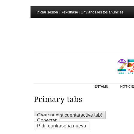
Iniciar sesión
|
Rexistrase
|
Unvíanos les tos anuncies
ENTAMU
NOTICIE
Primary tabs
Crear nueva cuenta
(active tab)
Conectar
Pidir contraseña nueva