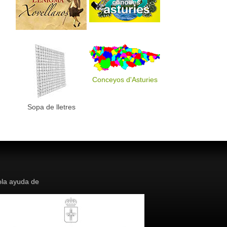
Conceyos d'Asturies
Sopa de lletres
la ayuda de