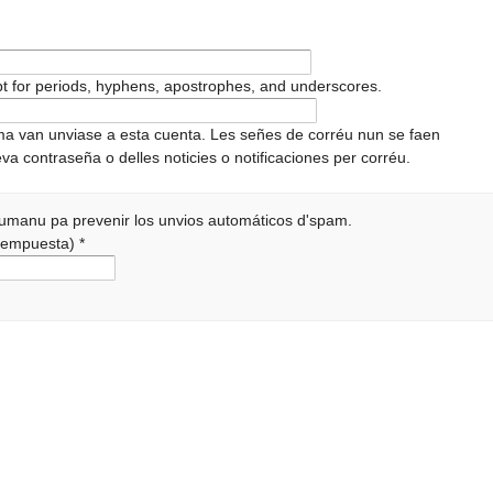
pt for periods, hyphens, apostrophes, and underscores.
ema van unviase a esta cuenta. Les señes de corréu nun se faen
va contraseña o delles noticies o notificaciones per corréu.
 humanu pa prevenir los unvios automáticos d'spam.
a rempuesta)
*