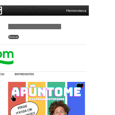
Search form
Hemeroteca
CIU
ENTREVISTES