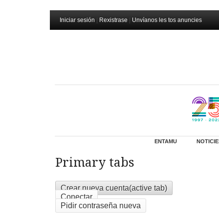
Iniciar sesión
|
Rexistrase
|
Unvíanos les tos anuncies
ENTAMU
NOTICIE
Primary tabs
Crear nueva cuenta
(active tab)
Conectar
Pidir contraseña nueva