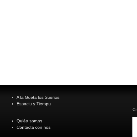
A la Gueta los Sueños
Espaciu y Tiempu
Co
Quién somos
Contacta con nos