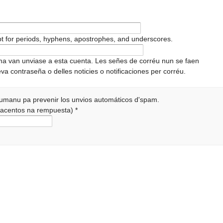
pt for periods, hyphens, apostrophes, and underscores.
ema van unviase a esta cuenta. Les señes de corréu nun se faen
va contraseña o delles noticies o notificaciones per corréu.
 humanu pa prevenir los unvios automáticos d'spam.
r acentos na rempuesta)
*