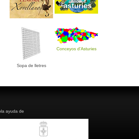
Conceyos d'Asturies
Sopa de lletres
la ayuda de