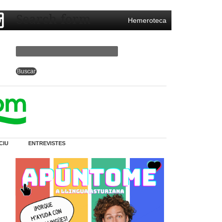
Search form
Hemeroteca
CIU
ENTREVISTES