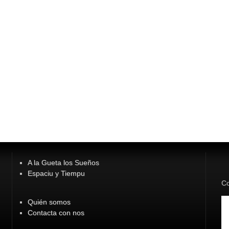
A la Gueta los Sueños
Espaciu y Tiempu
Co
Quién somos
Contacta con nos