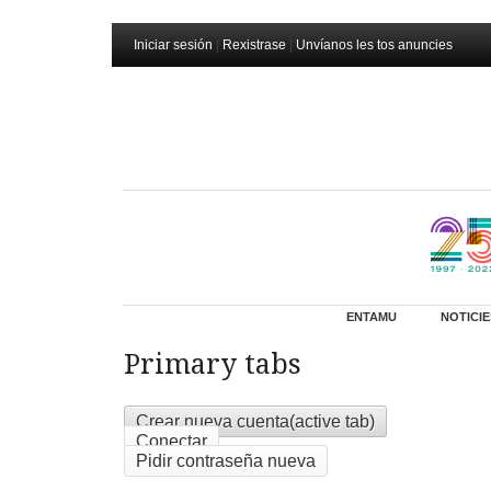
Iniciar sesión
|
Rexistrase
|
Unvíanos les tos anuncies
ENTAMU
NOTICIE
Primary tabs
Crear nueva cuenta
(active tab)
Conectar
Pidir contraseña nueva