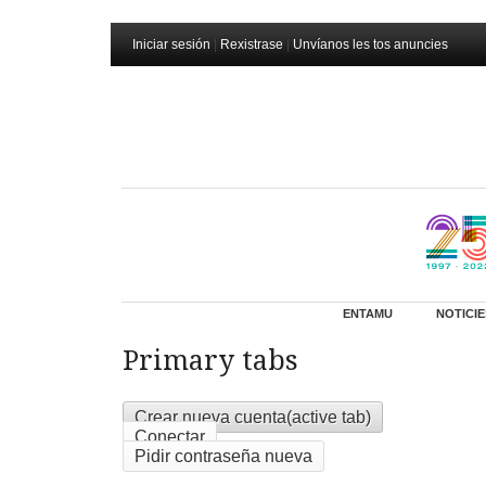
Iniciar sesión
|
Rexistrase
|
Unvíanos les tos anuncies
ENTAMU
NOTICIE
Primary tabs
Crear nueva cuenta
(active tab)
Conectar
Pidir contraseña nueva