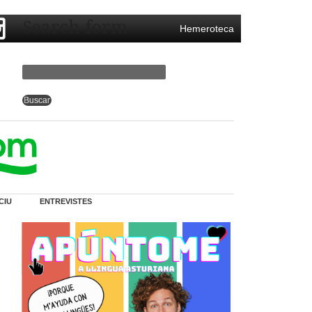
Search form
Hemeroteca
CIU
ENTREVISTES