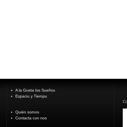
A la Gueta los Sueños
Espaciu y Tiempu
Co
Quién somos
Contacta con nos