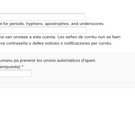
pt for periods, hyphens, apostrophes, and underscores.
ema van unviase a esta cuenta. Les señes de corréu nun se faen
va contraseña o delles noticies o notificaciones per corréu.
 humanu pa prevenir los unvios automáticos d'spam.
a rempuesta)
*