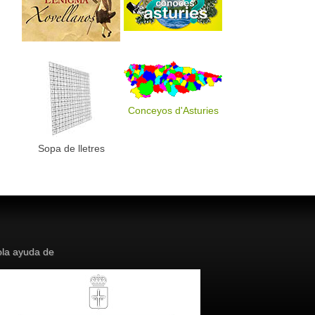
Conceyos d'Asturies
Sopa de lletres
la ayuda de