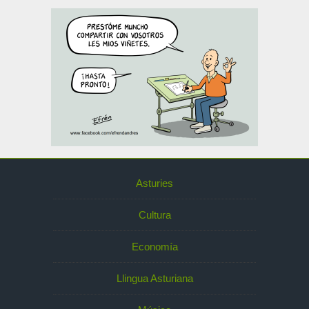
Asturies
Cultura
Economía
Llingua Asturiana