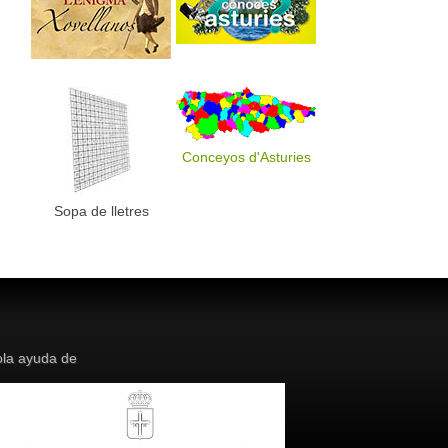
Conceyos d'Asturies
Sopa de lletres
la ayuda de