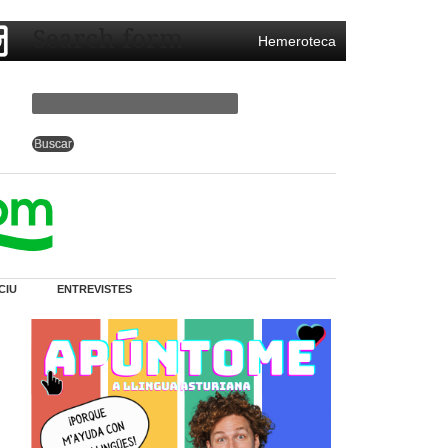
Search form
Hemeroteca
CIU
ENTREVISTES