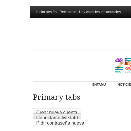
Iniciar sesión
|
Rexistrase
|
Unvíanos les tos anuncies
ENTAMU
NOTICIE
Primary tabs
Crear nueva cuenta
Conectar
(active tab)
Pidir contraseña nueva