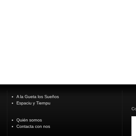
A la Gueta los Sueños
Espaciu y Tiempu
Co
Quién somos
Contacta con nos