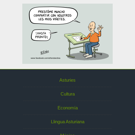
Asturies
Cultura
Economía
Llingua Asturiana