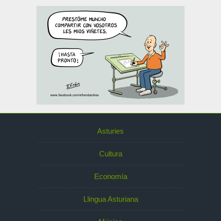
Asturies
Cultura
Economía
Llingua Asturiana