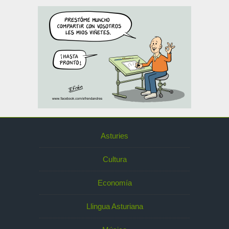
Asturies
Cultura
Economía
Llingua Asturiana