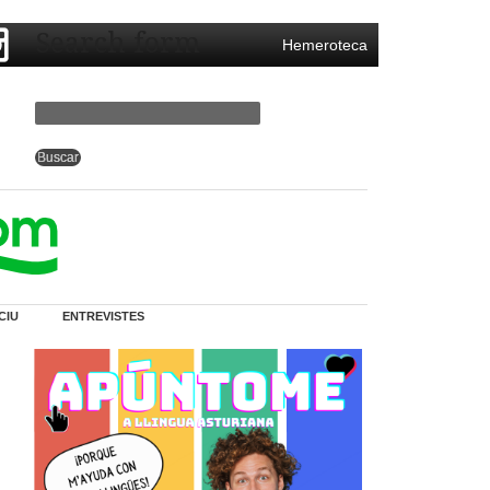
Search form
Hemeroteca
CIU
ENTREVISTES