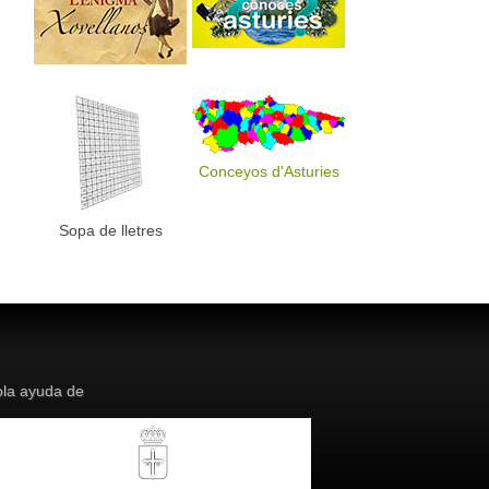
Conceyos d'Asturies
Sopa de lletres
la ayuda de