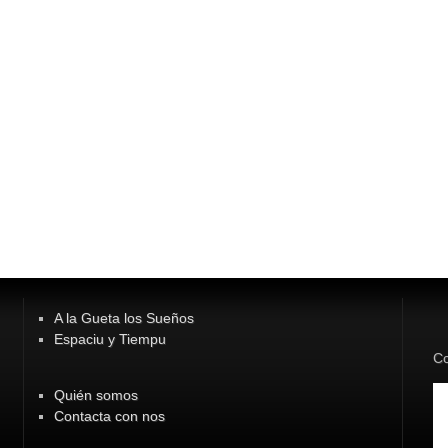
A la Gueta los Sueños
Espaciu y Tiempu
Co
Quién somos
Contacta con nos