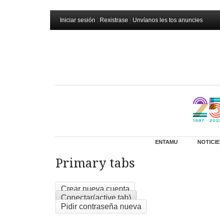
Iniciar sesión
|
Rexistrase
|
Unvíanos les tos anuncies
ENTAMU
NOTICIE
Primary tabs
Crear nueva cuenta
Conectar
(active tab)
Pidir contraseña nueva