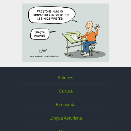
Asturies
Cultura
Economía
Llingua Asturiana