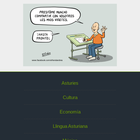
Asturies
Cultura
Economía
Llingua Asturiana