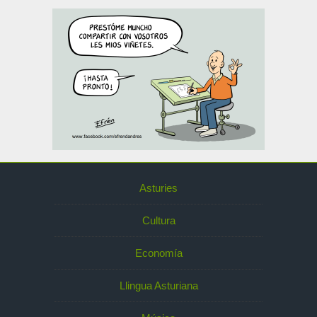
Asturies
Cultura
Economía
Llingua Asturiana