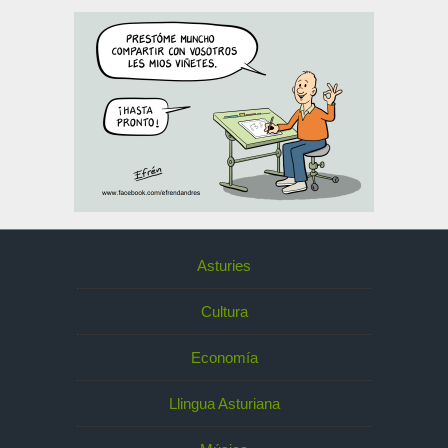
Asturies
Cultura
Economía
Llingua Asturiana