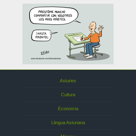
Asturies
Cultura
Economía
Llingua Asturiana