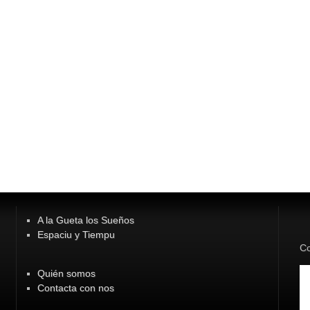
A la Gueta los Sueños
Espaciu y Tiempu
Co
Quién somos
Contacta con nos