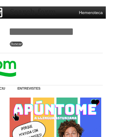
Search form
Hemeroteca
CIU
ENTREVISTES