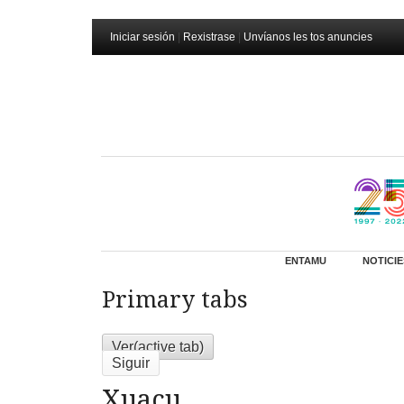
Iniciar sesión
|
Rexistrase
|
Unvíanos les tos anuncies
ENTAMU
NOTICIE
Primary tabs
Ver
(active tab)
Siguir
Xuacu