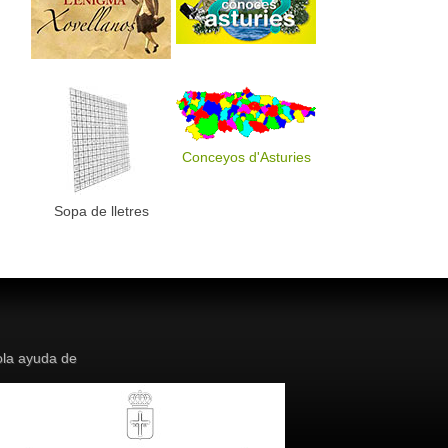
Conceyos d'Asturies
Sopa de lletres
la ayuda de