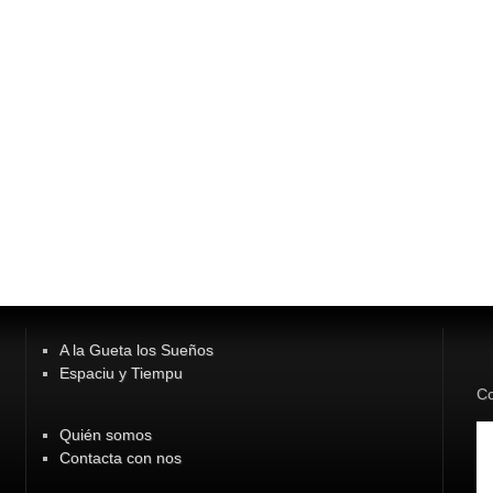
A la Gueta los Sueños
Espaciu y Tiempu
Co
Quién somos
Contacta con nos