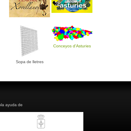
Conceyos d'Asturies
Sopa de lletres
la ayuda de