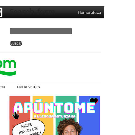
Search form
Hemeroteca
CIU
ENTREVISTES