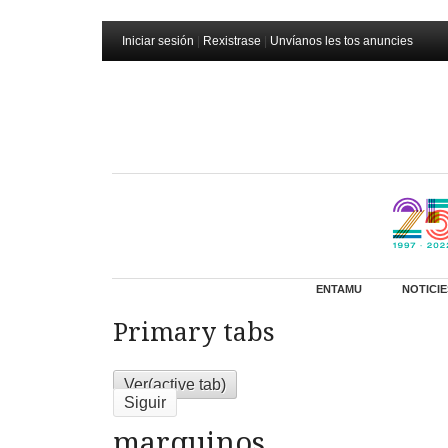
Iniciar sesión
|
Rexistrase
|
Unvíanos les tos anuncies
ENTAMU
NOTICIE
Primary tabs
Ver
(active tab)
Siguir
marquinos