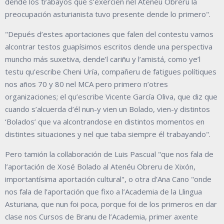
dende los trabayos que s’exercíen nel Atenéu Obreru la
preocupación asturianista tuvo presente dende lo primero".
"Depués d’estes aportaciones que falen del contestu vamos
alcontrar testos guapísimos escritos dende una perspectiva
muncho más suxetiva, dende’l cariñu y l’amistá, como ye’l
testu qu’escribe Cheni Uría, compañeru de fatigues polítiques
nos años 70 y 80 nel MCA pero primero n’otres
organizaciones; el qu’escribe Vicente García Oliva, que diz que
cuando s’alcuerda d’él nun-y vien un Bolado, vien-y distintos
‘Bolados’ que va alcontrandose en distintos momentos en
distintes situaciones y nel que taba siempre él trabayando".
Pero tamión la collaboración de Luis Pascual "que nos fala de
l’aportación de Xosé Bolado al Atenéu Obreru de Xixón,
importantísima aportación cultural", o otra d’Ana Cano "onde
nos fala de l’aportación que fixo a l’Academia de la Llingua
Asturiana, que nun foi poca, porque foi de los primeros en dar
clase nos Cursos de Branu de l’Academia, primer axente