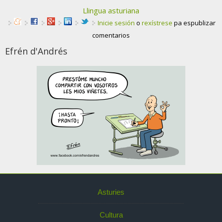
Llingua asturiana
Inicie sesión
o
rexístrese
pa espublizar
comentarios
Efrén d'Andrés
Asturies
Cultura