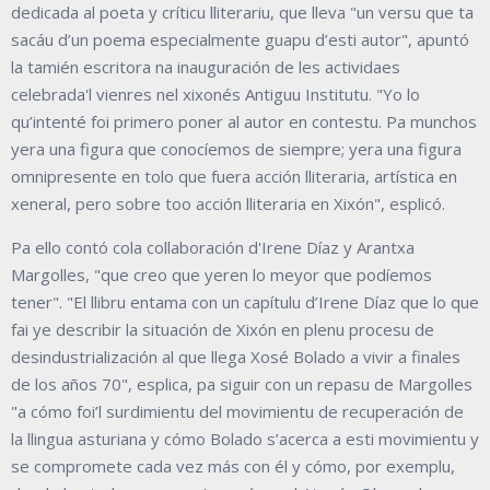
dedicada al poeta y críticu lliterariu, que lleva "un versu que ta
sacáu d’un poema especialmente guapu d’esti autor", apuntó
la tamién escritora na inauguración de les actividaes
celebrada'l vienres nel xixonés Antiguu Institutu. "Yo lo
qu’intenté foi primero poner al autor en contestu. Pa munchos
yera una figura que conocíemos de siempre; yera una figura
omnipresente en tolo que fuera acción lliteraria, artística en
xeneral, pero sobre too acción lliteraria en Xixón", esplicó.
Pa ello contó cola collaboración d'Irene Díaz y Arantxa
Margolles, "que creo que yeren lo meyor que podíemos
tener". "El llibru entama con un capítulu d’Irene Díaz que lo que
fai ye describir la situación de Xixón en plenu procesu de
desindustrialización al que llega Xosé Bolado a vivir a finales
de los años 70", esplica, pa siguir con un repasu de Margolles
"a cómo foi’l surdimientu del movimientu de recuperación de
la llingua asturiana y cómo Bolado s’acerca a esti movimientu y
se compromete cada vez más con él y cómo, por exemplu,