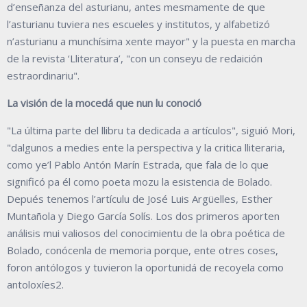
d’enseñanza del asturianu, antes mesmamente de que
l’asturianu tuviera nes escueles y institutos, y alfabetizó
n’asturianu a munchísima xente mayor" y la puesta en marcha
de la revista ‘Lliteratura’, "con un conseyu de redaición
estraordinariu".
La visión de la mocedá que nun lu conoció
"La última parte del llibru ta dedicada a artículos", siguió Mori,
"dalgunos a medies ente la perspectiva y la critica lliteraria,
como ye’l Pablo Antón Marín Estrada, que fala de lo que
significó pa él como poeta mozu la esistencia de Bolado.
Depués tenemos l’artículu de José Luis Argüelles, Esther
Muntañola y Diego García Solís. Los dos primeros aporten
análisis mui valiosos del conocimientu de la obra poética de
Bolado, conócenla de memoria porque, ente otres coses,
foron antólogos y tuvieron la oportunidá de recoyela como
antoloxíes2.