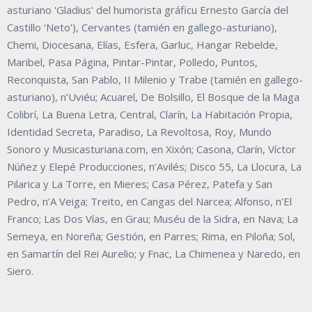
asturiano 'Gladius' del humorista gráficu Ernesto García del
Castillo ‘Neto’), Cervantes (tamién en gallego-asturiano),
Chemi, Diocesana, Elías, Esfera, Garluc, Hangar Rebelde,
Maribel, Pasa Página, Pintar-Pintar, Polledo, Puntos,
Reconquista, San Pablo, II Milenio y Trabe (tamién en gallego-
asturiano), n’Uviéu; Acuarel, De Bolsillo, El Bosque de la Maga
Colibrí, La Buena Letra, Central, Clarín, La Habitación Propia,
Identidad Secreta, Paradiso, La Revoltosa, Roy, Mundo
Sonoro y Musicasturiana.com, en Xixón; Casona, Clarín, Víctor
Núñez y Elepé Producciones, n’Avilés; Disco 55, La Llocura, La
Pilarica y La Torre, en Mieres; Casa Pérez, Patefa y San
Pedro, n’A Veiga; Treito, en Cangas del Narcea; Alfonso, n’El
Franco; Las Dos Vías, en Grau; Muséu de la Sidra, en Nava; La
Semeya, en Noreña; Gestión, en Parres; Rima, en Piloña; Sol,
en Samartín del Rei Aurelio; y Fnac, La Chimenea y Naredo, en
Siero.