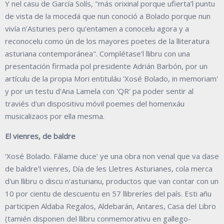
Y nel casu de García Solís, "más orixinal porque ufierta’l puntu
de vista de la mocedá que nun conoció a Bolado porque nun
vivía n’Asturies pero qu’entamen a conocelu agora y a
reconocelu como ún de los mayores poetes de la lliteratura
asturiana contemporánea". Complétase'l llibru con una
presentación firmada pol presidente Adrián Barbón, por un
artículu de la propia Mori entituláu 'Xosé Bolado, in memoriam'
y por un testu d'Ana Lamela con 'QR' pa poder sentir al
traviés d'un dispositivu móvil poemes del homenxáu
musicalizaos por ella mesma.
El vienres, de baldre
'Xosé Bolado. Fálame duce’ ye una obra non venal que va dase
de baldre'l vienres, Día de les Lletres Asturianes, cola merca
d'un llibru o discu n'asturianu, productos que van contar con un
10 por cientu de descuentu en 57 llibreríes del país. Esti añu
participen Aldaba Regalos, Aldebarán, Antares, Casa del Libro
(tamién disponen del llibru conmemorativu en gallego-