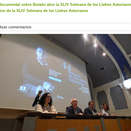
documental sobre Bolado abre la XLIV Selmana de les Lletres Asturiane
ivu de la XLIV Selmana de les Lletres Asturianes
izar comentarios