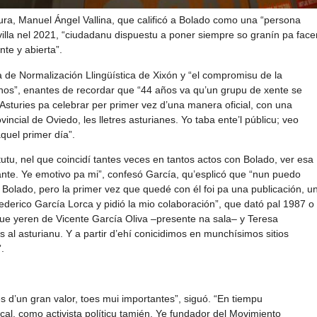
ltura, Manuel Ángel Vallina, que calificó a Bolado como una “persona
villa nel 2021, “ciudadanu dispuestu a poner siempre so granín pa face
te y abierta”.
na de Normalización Llingüística de Xixón y “el compromisu de la
anos”, enantes de recordar que “44 años va qu’un grupu de xente se
’Asturies pa celebrar per primer vez d’una manera oficial, con una
ncial de Oviedo, les lletres asturianes. Yo taba ente’l públicu; veo
uel primer día”.
tutu, nel que coincidí tantes veces en tantos actos con Bolado, ver esa
nte. Ye emotivo pa mi”, confesó García, qu’esplicó que “nun puedo
a Bolado, pero la primer vez que quedé con él foi pa una publicación, u
erico García Lorca y pidió la mio colaboración”, que dató pal 1987 o
 que yeren de Vicente García Oliva –presente na sala– y Teresa
 al asturianu. Y a partir d’ehí conicidimos en munchísimos sitios
”.
 d’un gran valor, toes mui importantes”, siguó. “En tiempu
cal, como activista políticu tamién. Ye fundador del Movimiento