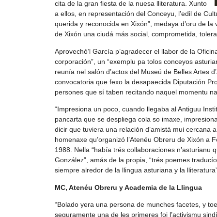
cita de la gran fiesta de la nuesa lliteratura. Xunto
a ellos, en representación del Conceyu, l’edil de Cu
querida y reconocida en Xixón”, medaya d’oru de la 
de Xixón una ciudá más social, comprometida, toleran
Aprovechó’l García p’agradecer el llabor de la Ofici
corporación”, un “exemplu pa tolos conceyos asturi
reunía nel salón d’actos del Museú de Belles Artes d
convocatoria que fexo la desapaecida Diputación Provi
persones que sí taben recitando naquel momentu naq
“Impresiona un poco, cuando llegaba al Antiguu Insti
pancarta que se despliega cola so imaxe, impresiona
dicir que tuviera una relación d’amistá mui cercana 
homenaxe qu’organizó l’Atenéu Obreru de Xixón a Fed
1988. Nella “había trés collaboraciones n’asturianu
González”, amás de la propia, “trés poemes traducíos
siempre alredor de la llingua asturiana y la lliteratura
MC, Atenéu Obreru y Academia de la Llingua
“Bolado yera una persona de munches facetes, y toes
seguramente una de les primeres foi l’activismu sindi