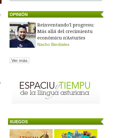
OPINIÓN
r
Reinventando'l progresu:
Más allá del crecimientu
económicu n'Asturies
Nacho Berdiales
Ver más
n
XUEGOS