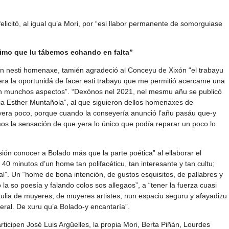
elicitó, al igual qu’a Mori, por “esi llabor permanente de somorguiase
imo que lu tábemos echando en falta”
uen nesti homenaxe, tamién agradeció al Conceyu de Xixón “el trabayu
iera la oportunidá de facer esti trabayu que me permitió acercame una
 en munchos aspectos”. “Dexónos nel 2021, nel mesmu añu se publicó
raria Esther Muntañola”, al que siguieron dellos homenaxes de
yera poco, porque cuando la conseyería anunció l’añu pasáu que-y
mos la sensación de que yera lo único que podía reparar un poco lo
ión conocer a Bolado más que la parte poética” al ellaborar el
 40 minutos d’un home tan polifacéticu, tan interesante y tan cultu;
ltural”. Un “home de bona intención, de gustos esquisitos, de pallabres y
 la so poesía y falando colos sos allegaos”, a “tener la fuerza cuasi
tulia de muyeres, de muyeres artistes, nun espaciu seguru y afayadizu
neral. De xuru qu’a Bolado-y encantaría”.
rticipen José Luis Argüelles, la propia Mori, Berta Piñán, Lourdes