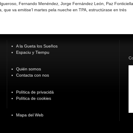
elgueroso, Fernando Menéndez, Jorge Fernández León, Paz Fonticiella
 que va emitise’l martes pela nueche en TPA, estructúrase en trés
A la Gueta los Sueños
Espaciu y Tiempu
Co
Quién somos
Contacta con nos
Política de privacidá
Política de cookies
Mapa del Web