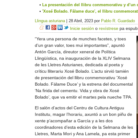
La presentación del llibru conmemorativu y d’un 
'Xosé Bolado. Fálame duce', el llibru conmemorat
|
Llingua asturiana
28 Abril, 2023
por
Pablo R. Guardado
Inicie sesión
o
rexístrese
pa espubl
“Yera una persona de munches facetes, y toes
d’un gran valor, toes mui importantes”, apuntó
Antón García, direutor xeneral de Política
Llingüística, na inauguración de la XLIV Selmana
de les Lletres Asturianes, dedicada al poeta y
críticu lliterariu Xosé Bolado. L’actu sirvió tamién
de presentación del llibru conmemorativu ‘Xosé
Bolado. Fálame Duce’ y la estrena del documental
‘Na firida del cementu. Vida y obra de Xosé
Bolado’, que va emitir el martes pela nueche TPA.
El salón d’actos del Centru de Cultura Antiguu
Institutu, magar l’horariu, axuntó a un bon piñu de
xente p’acompañar a García y a les dos
coordinadores d’esta edición de la Selmana de les
Lletres, Marta Mori y Ana Lamela, pa esta primer