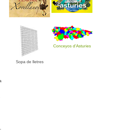
Conceyos d'Asturies
Sopa de lletres
a
e
,