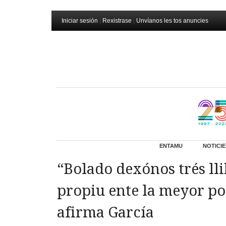
Iniciar sesión
|
Rexistrase
|
Unvíanos les tos anuncies
ENTAMU
NOTICIE
“Bolado dexónos trés ll
propiu ente la meyor p
afirma García