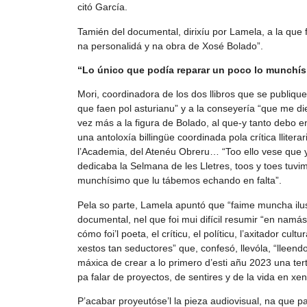
citó García.
Tamién del documental, dirixíu por Lamela, a la que f
na personalidá y na obra de Xosé Bolado”.
“Lo único que podía reparar un poco lo munchís
Mori, coordinadora de los dos llibros que se publiq
que faen pol asturianu” y a la conseyería “que me d
vez más a la figura de Bolado, al que-y tanto debo
una antoloxía billingüe coordinada pola crítica llite
l’Academia, del Atenéu Obreru… “Too ello vese que 
dedicaba la Selmana de les Lletres, toos y toes tuvi
munchísimo que lu tábemos echando en falta”.
Pela so parte, Lamela apuntó que “faime muncha ilus
documental, nel que foi mui difícil resumir “en namás
cómo foi’l poeta, el críticu, el políticu, l’axitador cu
xestos tan seductores” que, confesó, llevóla, “lleendo
máxica de crear a lo primero d’esti añu 2023 una ter
pa falar de proyectos, de sentires y de la vida en xe
P’acabar proyeutóse’l la pieza audiovisual, na que pa