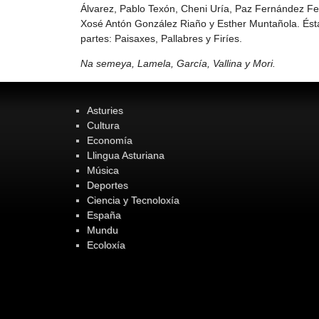
Álvarez, Pablo Texón, Cheni Uría, Paz Fernández F
Xosé Antón González Riaño y Esther Muntañola. Ésta,
partes: Paisaxes, Pallabres y Firíes.
Na semeya, Lamela, García, Vallina y Mori.
Asturies
Cultura
Economía
Llingua Asturiana
Música
Deportes
Ciencia y Tecnoloxía
España
Mundu
Ecoloxía