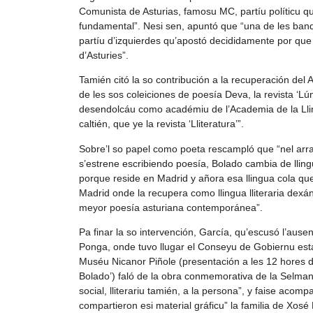
Comunista de Asturias, famosu MC, partíu políticu q
fundamental”. Nesi sen, apuntó que “una de les bande
partíu d’izquierdes qu’apostó decididamente por que 
d’Asturies”.
Tamién citó la so contribución a la recuperación del A
de les sos coleiciones de poesía Deva, la revista ‘Lúnu
desendolcáu como académiu de l’Academia de la Llin
caltién, que ye la revista ‘Lliteratura’”.
Sobre’l so papel como poeta rescampló que “nel arra
s’estrene escribiendo poesía, Bolado cambia de lling
porque reside en Madrid y añora esa llingua cola q
Madrid onde la recupera como llingua lliteraria dexá
meyor poesía asturiana contemporánea”.
Pa finar la so intervención, García, qu’escusó l’ause
Ponga, onde tuvo llugar el Conseyu de Gobiernu est
Muséu Nicanor Piñole (presentación a les 12 hores del 
Bolado’) faló de la obra conmemorativa de la Selmana
social, lliterariu tamién, a la persona”, y faise aco
compartieron esi material gráficu” la familia de Xos