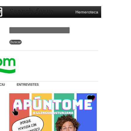
Search form
Hemeroteca
CIU
ENTREVISTES