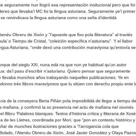
ue seguramente nun llogró esa representación insitucional pero que foi
res que llevaba’l MC foi la llingua asturiana. Seguramente ye’l primer
se reivindicara la llingua asturiana como una seña d’identidá
tenéu Obreru de Xixón y “l’apueste que fixo pola lliteratura” al traviés
la’ o Tiempu de Cristal, “coleición específica n’asturianu”. Y el llabor
gua Asturiana, “onde dexó una contribución maraviyosa qu’entovía se
nque del sieglu XXI, nuna edá na que nun ye habitual qu’un autor
ua: da’l pasu d’escribir n’asturianu. Quiero pensar que seguramente
ue llevaba munchos años trabayando naquelles publicaciones. Ye en
ndonos trés llibros maraviyosos que lu sitúen con derechu propiu ente l
ncia de la conseyera Berta Piñán pola imposibilidá de llegar a tiempu d
a mañana, y confirmó la so presencia nel actu de mañana nel xixonés
lllibru ‘Palabres blanques. Testos d’historia crítica y lliteraria de Xosé
 de les Lletres, coordinada por Mori, que “pon en contestu históricu y
mpañar de munches ilustraciones gracies a “l’arrogancia cola que
é Bolado, l’Atenéu Obreru de Xixón, José Javier González y Olaya Pazos