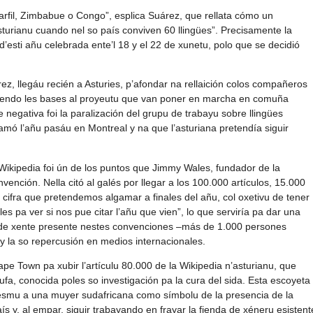
rfil, Zimbabue o Congo”, esplica Suárez, que rellata cómo un
turianu cuando nel so país conviven 60 llingües”. Precisamente la
 d’esti añu celebrada ente’l 18 y el 22 de xunetu, polo que se decidió
z, llegáu recién a Asturies, p’afondar na rellaición colos compañeros
iendo les bases al proyeutu que van poner en marcha en comuña
 negativa foi la paralización del grupu de trabayu sobre llingües
ó l’añu pasáu en Montreal y na que l’asturiana pretendía siguir
n Wikipedia foi ún de los puntos que Jimmy Wales, fundador de la
onvención. Nella citó al galés por llegar a los 100.000 artículos, 15.000
cifra que pretendemos algamar a finales del añu, col oxetivu de tener
 pa ver si nos pue citar l’añu que vien”, lo que serviría pa dar una
idá de xente presente nestes convenciones –más de 1.000 persones
y la so repercusión en medios internacionales.
e Town pa xubir l’artículu 80.000 de la Wikipedia n’asturianu, que
ufa, conocida poles so investigación pa la cura del sida. Esta escoyeta
 mesmu a una muyer sudafricana como símbolu de la presencia de la
 y, al empar, siguir trabayando en frayar la fienda de xéneru esistent