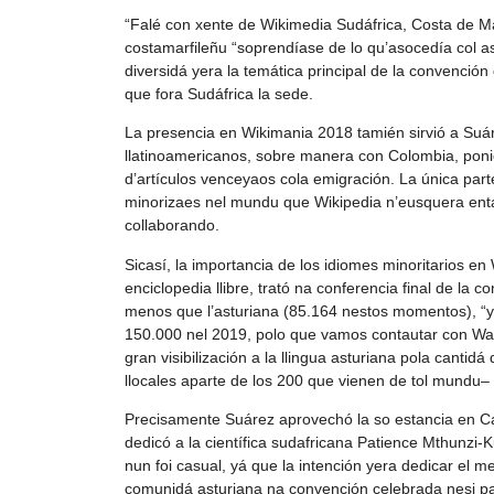
“Falé con xente de Wikimedia Sudáfrica, Costa de Ma
costamarfileñu “soprendíase de lo qu’asocedía col as
diversidá yera la temática principal de la convención
que fora Sudáfrica la sede.
La presencia en Wikimania 2018 tamién sirvió a Suáre
llatinoamericanos, sobre manera con Colombia, pon
d’artículos venceyaos cola emigración. La única parte
minorizaes nel mundu que Wikipedia n’eusquera entam
collaborando.
Sicasí, la importancia de los idiomes minoritarios e
enciclopedia llibre, trató na conferencia final de la c
menos que l’asturiana (85.164 nestos momentos), “y 
150.000 nel 2019, polo que vamos contautar con Wales
gran visibilización a la llingua asturiana pola cant
llocales aparte de los 200 que vienen de tol mundu– 
Precisamente Suárez aprovechó la so estancia en Cap
dedicó a la científica sudafricana Patience Mthunzi-K
nun foi casual, yá que la intención yera dedicar el
comunidá asturiana na convención celebrada nesi país