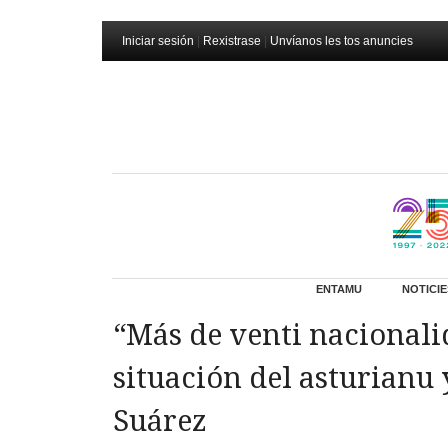
Iniciar sesión
|
Rexistrase
|
Unvíanos les tos anuncies
ENTAMU
NOTICIE
“Más de venti nacionali
situación del asturianu 
Suárez