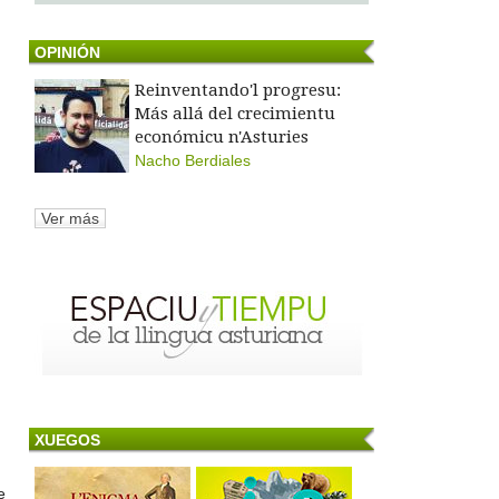
OPINIÓN
Reinventando'l progresu:
Más allá del crecimientu
económicu n'Asturies
Nacho Berdiales
Ver más
XUEGOS
e