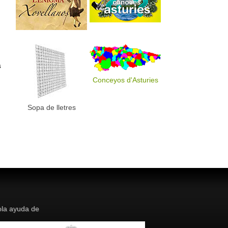
s
Conceyos d'Asturies
Sopa de lletres
la ayuda de