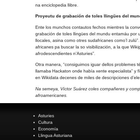
na enciclopedia llibre.
Proyeutu de grabación de toles llingües del mu
Ente los munchos contautos fechos mientres la conv
grabación de toles llingües del mundu entamáu por u
llocales, asina como otres sudafricanes como’l zulú”
africanes pa buscar la so visibilización, a la que Wi
afrodescendientes n’Asturies”.
Otra manera, “consiguimos iguar dellos problemes t
llamaba Hackaton onde había xente especialista” y fíx
en Wikidata decenes de miles de descripciones d’ele
Na semeya, Víctor Suárez coles compañeres y compañ
afroamericanes.
Asturies
Cultura
Economía
Llingua Asturiana