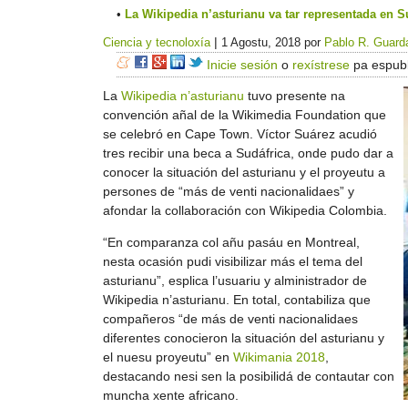
La Wikipedia n’asturianu va tar representada en 
|
Ciencia y tecnoloxía
1 Agostu, 2018
por
Pablo R. Guard
Inicie sesión
o
rexístrese
pa espubl
La
Wikipedia n’asturianu
tuvo presente na
convención añal de la Wikimedia Foundation que
se celebró en Cape Town. Víctor Suárez acudió
tres recibir una beca a Sudáfrica, onde pudo dar a
conocer la situación del asturianu y el proyeutu a
persones de “más de venti nacionalidaes” y
afondar la collaboración con Wikipedia Colombia.
“En comparanza col añu pasáu en Montreal,
nesta ocasión pudi visibilizar más el tema del
asturianu”, esplica l’usuariu y alministrador de
Wikipedia n’asturianu. En total, contabiliza que
compañeros “de más de venti nacionalidaes
diferentes conocieron la situación del asturianu y
el nuesu proyeutu” en
Wikimania 2018
,
destacando nesi sen la posibilidá de contautar con
muncha xente africano.