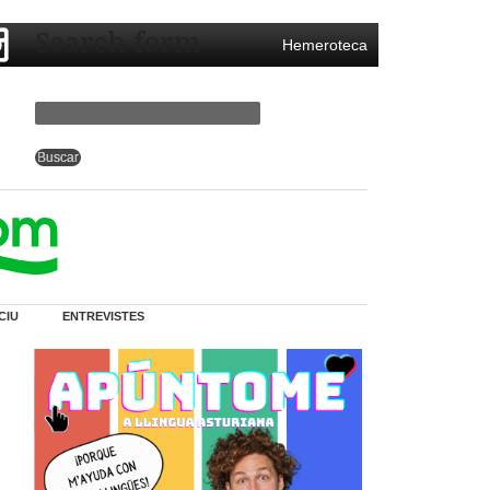
Search form
Hemeroteca
CIU
ENTREVISTES