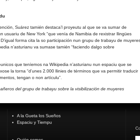
ndu
ención, Suárez tamién destaca’l proyeutu al que se va sumar de
n usuariu de New York “que venía de Namibia de rexistrar llingües
. D’igual forma cita la so participación nun grupu de trabayu de muyere
kipedia n’asturianu va sumase tamién “faciendo dalgo sobre
éunicos que teníemos na Wikipedia n’asturianu nun espaciu que se
ose la torna “d’unes 2.000 llinies de términos que va permitir traducir
mentos, tengan o non artículu”.
eros del grupu de trabayu sobre la visibilización de muyeres
A la Gueta los Sueños
Espaciu y Tiempu
Co
Quién somos