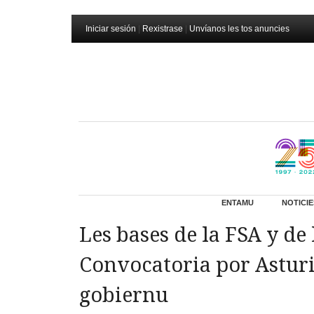
Iniciar sesión
|
Rexistrase
|
Unvíanos les tos anuncies
ENTAMU
NOTICIE
Les bases de la FSA y de
Convocatoria por Asturi
gobiernu