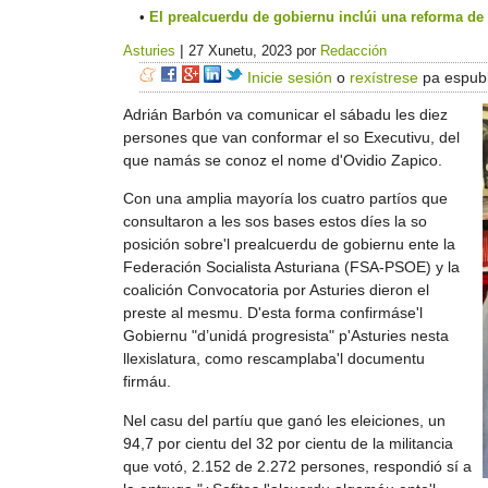
El prealcuerdu de gobiernu inclúi una reforma de
|
Asturies
27 Xunetu, 2023
por
Redacción
Inicie sesión
o
rexístrese
pa espubl
Adrián Barbón va comunicar el sábadu les diez
persones que van conformar el so Executivu, del
que namás se conoz el nome d'Ovidio Zapico.
Con una amplia mayoría los cuatro partíos que
consultaron a les sos bases estos díes la so
posición sobre'l prealcuerdu de gobiernu ente la
Federación Socialista Asturiana (FSA-PSOE) y la
coalición Convocatoria por Asturies dieron el
preste al mesmu. D'esta forma confirmáse'l
Gobiernu "d’unidá progresista" p'Asturies nesta
llexislatura, como rescamplaba'l documentu
firmáu.
Nel casu del partíu que ganó les eleiciones, un
94,7 por cientu del 32 por cientu de la militancia
que votó, 2.152 de 2.272 persones, respondió sí a