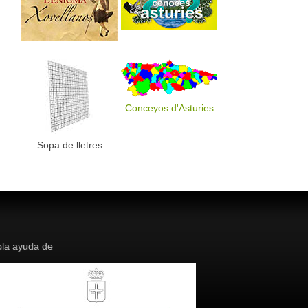
Conceyos d'Asturies
Sopa de lletres
la ayuda de