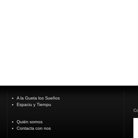
A la Gueta los Sueños
Espaciu y Tiempu
Co
Quién somos
Contacta con nos