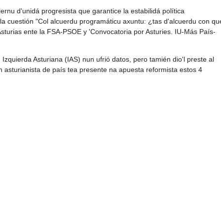
nu d'unidá progresista que garantice la estabilidá política
 la cuestión "Col alcuerdu programáticu axuntu: ¿tas d'alcuerdu con qu
Asturias ente la FSA-PSOE y 'Convocatoria por Asturies. IU-Más País-
 Izquierda Asturiana (IAS) nun ufrió datos, pero tamién dio'l preste al
n asturianista de país tea presente na apuesta reformista estos 4