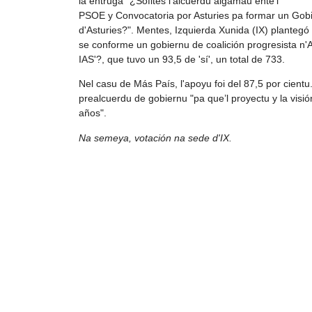
la entruga "¿Sofites l'alcuerdu algamáu ente'l
PSOE y Convocatoria por Asturies pa formar un Gobier
d'Asturies?". Mentes, Izquierda Xunida (IX) plantegó
se conforme un gobiernu de coalición progresista n'
IAS'?, que tuvo un 93,5 de 'sí', un total de 733.
Nel casu de Más País, l'apoyu foi del 87,5 por cientu.
prealcuerdu de gobiernu "pa que’l proyectu y la visió
años".
Na semeya, votación na sede d'IX.