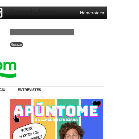
Search form
Hemeroteca
CIU
ENTREVISTES