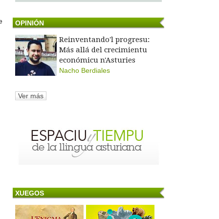
e
OPINIÓN
Reinventando'l progresu:
Más allá del crecimientu
económicu n'Asturies
Nacho Berdiales
Ver más
XUEGOS